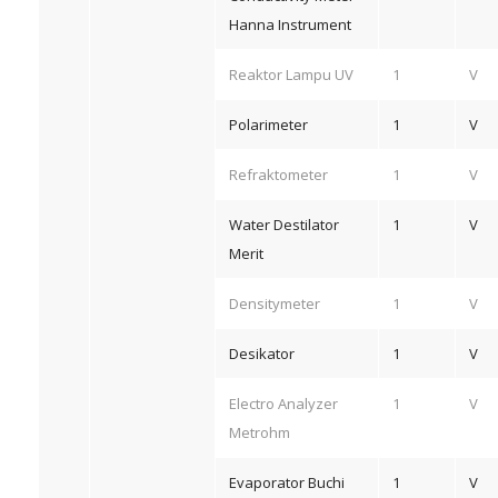
Hanna Instrument
Reaktor Lampu UV
1
V
Polarimeter
1
V
Refraktometer
1
V
Water Destilator
1
V
Merit
Densitymeter
1
V
Desikator
1
V
Electro Analyzer
1
V
Metrohm
Evaporator Buchi
1
V