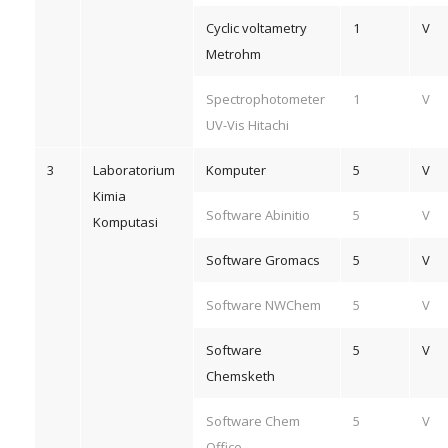
Cyclic voltametry
1
V
Metrohm
Spectrophotometer
1
V
UV-Vis Hitachi
3
Laboratorium
Komputer
5
V
Kimia
Software Abinitio
5
V
Komputasi
Software Gromacs
5
V
Software NWChem
5
V
Software
5
V
Chemsketh
Software Chem
5
V
Office