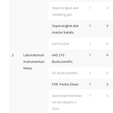
Seperangkat alat
1
V
sampling gas
Seperangkat alat
1
V
reactor katalis
Karl Fischer
1
V
2
Laboratorium
AAS 210
1
V
Instrumentasi
Buckscientific
Kimia
GC Buckscientific
1
V
FTIR Perkin Elmer
1
V
Spectrophotometer
1
V
UV-Vis Hitachi U-
2010