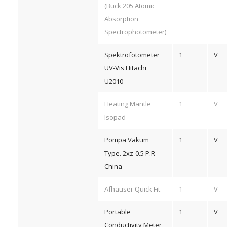
(Buck 205 Atomic
Absorption
Spectrophotometer)
Spektrofotometer
1
V
UV-Vis Hitachi
U2010
Heating Mantle
1
V
Isopad
Pompa Vakum
1
V
Type. 2xz-0.5 P.R
China
Afhauser Quick Fit
1
V
Portable
1
V
Conductivity Meter