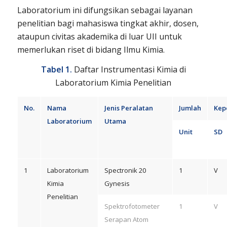
Laboratorium ini difungsikan sebagai layanan
penelitian bagi mahasiswa tingkat akhir, dosen,
ataupun civitas akademika di luar UII untuk
memerlukan riset di bidang Ilmu Kimia.
Tabel 1.
Daftar Instrumentasi Kimia di
Laboratorium Kimia Penelitian
No.
Nama
Jenis Peralatan
Jumlah
Kep
Laboratorium
Utama
Unit
SD
1
Laboratorium
Spectronik 20
1
V
Kimia
Gynesis
Penelitian
Spektrofotometer
1
V
Serapan Atom