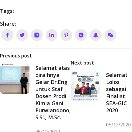
Tags:
Share:
Navigasi
Previous post
Next post
pos
Selamat atas
diraihnya
Selamat
Gelar Dr.Eng.
Lolos
untuk Staf
sebagai
Dosen Prodi
Finalist
Kimia Gani
SEA-GIC
Purwiandono,
2020
S.Si., M.Sc.
05/12/2020
05/12/2020