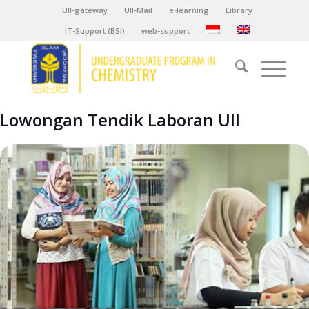
UII-gateway
UII-Mail
e-learning
Library
IT-Support (BSI)
web-support
Lowongan Tendik Laboran UII