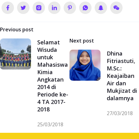
Navigasi
Previous post
pos
Next post
Selamat
Wisuda
Dhina
untuk
Fitriastuti,
Mahasiswa
M.Sc.:
Kimia
Keajaiban
Angkatan
Air dan
2014 di
Mukjizat di
Periode ke-
dalamnya
4 TA 2017-
2018
27/03/2018
25/03/2018